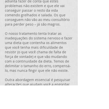
adianta fazer de conta que estes
problemas não existem e que ele vai
conseguir passar o resto da vida
comendo grelhados e salada. Os que
conseguem não vão ao meu consultório
para perder peso – já são magros.
O nosso tratamento tenta tratar as
inadequações do sistema nervoso e fazer
uma dieta que contenha os alimentos
que você tenha mais dificuldade de
resistir (o que você chama de falta de
força de vontade) e que vão mudando
com a continuidade da dieta. Temos de
delimitar o tamanho do erro, compensá-
lo, mas nunca fingir que ele não existe.
Outra abordagem essencial é pesquisar
alterações que ajudam você a engordar
que vão desde medicações tomadas para
outras doenças, causas adquiridas,
variações hormonais, etc.
Adequar o tratamento a cada paciente é