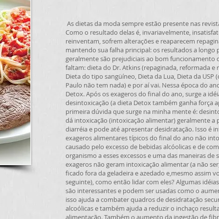
As dietas da moda sempre estão presente nas revista
Como o resultado delas é, invariavelmente, insatisfat
reinventam, sofrem alterações e reaparecem repagi
mantendo sua falha principal: os resultados a longo p
geralmente são prejudiciais ao bom funcionamento
faltam: dieta do Dr. Atkins (repaginada, reformada e
Dieta do tipo sangüíneo, Dieta da Lua, Dieta da USP 
Paulo não tem nada) e por aí vai. Nessa época do ano
Detox. Após os exageros do final do ano, surge a idéi
desintoxicação (a dieta Detox também ganha força ap
primeira dúvida que surge na minha mente é: desin
dá intoxicação (intoxicação alimentar) geralmente a
diarréia e pode até apresentar desidratação. Isso é i
exageros alimentares típicos do final do ano não in
causado pelo excesso de bebidas alcóolicas e de co
organismo a esses excessos e uma das maneiras de se
exageros não geram intoxicação alimentar (a não ser,
ficado fora da geladeira e azedado e,mesmo assim v
seguinte), como então lidar com eles? Algumas idéia
são interessantes e podem ser usadas como o aument
isso ajuda a combater quadros de desidratação secu
alcoólicas e também ajuda a reduzir o inchaço resul
alimentação. Também o aumento da ingestão de fibras