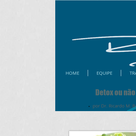
HOME
EQUIPE
TR
Detox ou não 
por Dr.