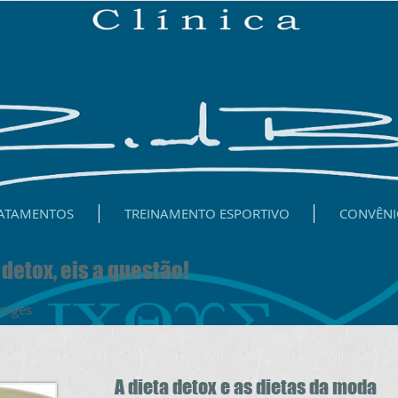
ATAMENTOS
TREINAMENTO ESPORTIVO
CONVÊNI
detox, eis a questão!
 Ricardo M. Borges 06/
A dieta detox e as dietas da moda