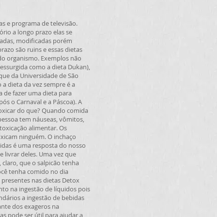
s e programa de televisão.
ório a longo prazo elas se
nadas, modificadas porém
razo são ruins e essas dietas
 do organismo. Exemplos não
 ressurgida como a dieta Dukan),
(que da Universidade de São
 a dieta da vez sempre é a
a de fazer uma dieta para
ós o Carnaval e a Páscoa). A
toxicar do que? Quando comida
 pessoa tem náuseas, vômitos,
ntoxicação alimentar. Os
toxicam ninguém. O inchaço
midas é uma resposta do nosso
 livrar deles. Uma vez que
 claro, que o salpicão tenha
ocê tenha comido no dia
s presentes nas dietas Detox
o na ingestão de líquidos pois
ndários a ingestão de bebidas
tante dos exageros na
 pode ser útil para ajudar a