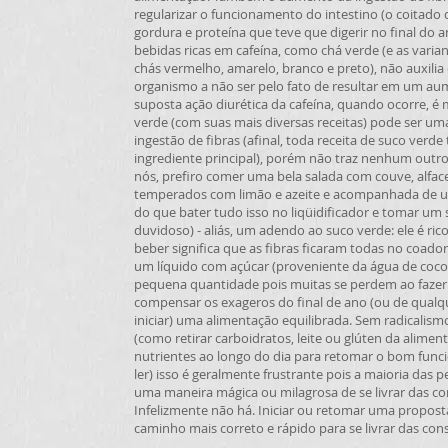
regularizar o funcionamento do intestino (o coitado 
gordura e proteína que teve que digerir no final do 
bebidas ricas em cafeína, como chá verde (e as varia
chás vermelho, amarelo, branco e preto), não auxil
organismo a não ser pelo fato de resultar em um aum
suposta ação diurética da cafeína, quando ocorre, é
verde (com suas mais diversas receitas) pode ser u
ingestão de fibras (afinal, toda receita de suco ver
ingrediente principal), porém não traz nenhum outro 
nós, prefiro comer uma bela salada com couve, alfac
temperados com limão e azeite e acompanhada de u
do que bater tudo isso no liqüidificador e tomar um
duvidoso) - aliás, um adendo ao suco verde: ele é ric
beber significa que as fibras ficaram todas no coad
um líquido com açúcar (proveniente da água de coco
pequena quantidade pois muitas se perdem ao fazer
compensar os exageros do final de ano (ou de qualq
iniciar) uma alimentação equilibrada. Sem radicalism
(como retirar carboidratos, leite ou glúten da alimen
nutrientes ao longo do dia para retomar o bom func
ler) isso é geralmente frustrante pois a maioria das
uma maneira mágica ou milagrosa de se livrar das c
Infelizmente não há. Iniciar ou retomar uma propost
caminho mais correto e rápido para se livrar das co