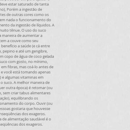
deve estar saturado de tanta
ano), Porém a ingestão de
ntes de outras cores como os
ia em nada o funcionamento do
ento da ingestão de líquidos. A
 muito tênue. O uso do suco
ma maneira de aumentar a
de tem a couve como seu
benefício a saúde (e cá entre
e, pepino e até um gengibre,
m copo de água de coco gelada
 suco com gosto, no mínimo,
o em fibras, mas coá-lo antes de
or e você está tomando apenas
) e algumas vitaminas em
 o suco. A melhor maneira de
uer outra época) é retomar (ou
o, sem criar tabus alimentares
tação), equilibrando os
ionamento do corpo. Ouvir (ou
 pessoas gostaria que houvesse
onseqüências dos exageros.
a de alimentação saudável é o
nseqüências dos exageros.