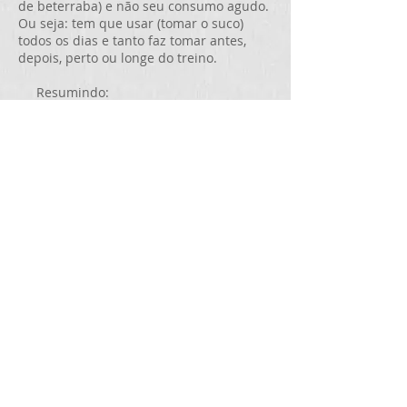
de beterraba) e não seu consumo agudo.
Ou seja: tem que usar (tomar o suco)
todos os dias e tanto faz tomar antes,
depois, perto ou longe do treino.
Resumindo:
- O que usar:
. Tanto faz: suco de beterraba ou
suplementos de nitrato.
- Quem deve usar:
. Atletas iniciantes que pratiquem
atividades esportivas de explosão.
- Quando usar:
. Diariamente.
- Quanto usar:
. 300 a 600 mg de nitrato ao dia
(equivalente a 500 mL de suco de
beterraba ou a 250 g de beterraba crua.
Se for beterraba organica, dobra a
quantidade).
- O que esperar:
. Uma melhora discreta no tempo para se
atingir a exaustão.