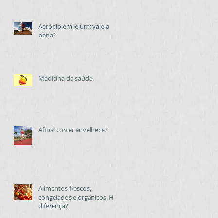
Aeróbio em jejum: vale a
pena?
Medicina da saúde.
Afinal correr envelhece?
Alimentos frescos,
congelados e orgânicos. Há
diferença?