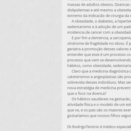
massas de adultos obesos. Doencas a
dislipidemias e até mesmo a obesida
extremo da indicacão de cirurgia da 
     A obesidade, o diabetes, a hipertensão arterial sistemica estão diretamente relacionados ao 
sedentarismo e à adoção de um padr
incidencia de cancer com a obesidad
     E por fim a demencia, a sarcopenia, que é a perda de massa e forca da musculatura esquelética, e a 
síndrome de fragilidade no idoso. É p
geriatra a promoção desses valores e
entender que esse é um processo co
processo que vem se desenvolvendo 
hábitos, como obesidade, sedentarism
     Claro que a medicina diagnóstica com testes ergométricos, cintilografias para detecção de isquemia, 
cateterismos e angioplastias são p
sobrevida desses indivíduos. Mas se
nova estratégia de medicina prevent
que o foco na doenca? 
     Os hábitos saudáveis na gestacão, o estímulo à alimentacão saudável desde a infancia, a introducão à 
atividade física e o modelo de um est
que ve, e os pais são os maiores exem
gostaríamos que nossos filhos segui
Dr.RodrigoTenório é médico especia