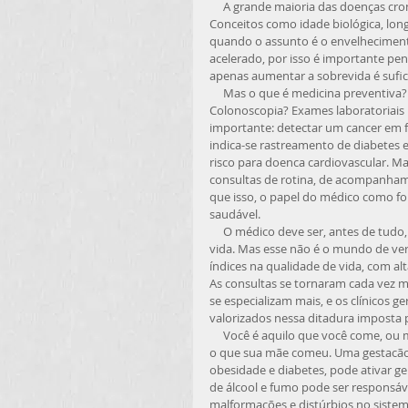
     A grande maioria das doenças cronicas e degenerativas tem grande relacão com o estilo de vida. 
Conceitos como idade biológica, lon
quando o assunto é o envelheciment
acelerado, por isso é importante pen
apenas aumentar a sobrevida é sufici
     Mas o que é medicina preventiva? Exames de rotina? Mamografia? Avaliacão com urologista? 
Colonoscopia? Exames laboratoriais 
importante: detectar um cancer em f
indica-se rastreamento de diabetes e
risco para doenca cardiovascular. Ma
consultas de rotina, de acompanham
que isso, o papel do médico como fo
saudável. 
     O médico deve ser, antes de tudo, um exemplo para seus pares, assumindo ele mesmo esse estilo de 
vida. Mas esse não é o mundo de ver
índices na qualidade de vida, com al
As consultas se tornaram cada vez m
se especializam mais, e os clínicos g
valorizados nessa ditadura imposta 
     Você é aquilo que você come, ou mais ainda: na luz dos conceitos de nutrigenomica e epigenética vocêé 
o que sua mãe comeu. Uma gestacão 
obesidade e diabetes, pode ativar 
de álcool e fumo pode ser responsáve
malformacões e distúrbios no sistem