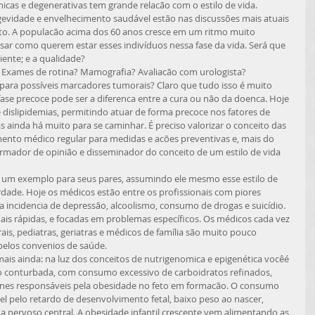
gevidade e envelhecimento saudável estão nas discussões mais atuais 
o. A populacão acima dos 60 anos cresce em um ritmo muito 
sar como querem estar esses indivíduos nessa fase da vida. Será que 
ente; e a qualidade? 
para possíveis marcadores tumorais? Claro que tudo isso é muito 
ase precoce pode ser a diferenca entre a cura ou não da doenca. Hoje 
 dislipidemias, permitindo atuar de forma precoce nos fatores de 
s ainda há muito para se caminhar. É preciso valorizar o conceito das 
ento médico regular para medidas e acões preventivas e, mais do 
rmador de opinião e disseminador do conceito de um estilo de vida 
dade. Hoje os médicos estão entre os profissionais com piores 
ta incidencia de depressão, alcoolismo, consumo de drogas e suicídio. 
ais rápidas, e focadas em problemas específicos. Os médicos cada vez 
erais, pediatras, geriatras e médicos de família são muito pouco 
pelos convenios de saúde. 
conturbada, com consumo excessivo de carboidratos refinados, 
genes responsáveis pela obesidade no feto em formacão. O consumo 
l pelo retardo de desenvolvimento fetal, baixo peso ao nascer, 
a nervoso central. A obesidade infantil crescente vem alimentando as 