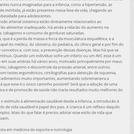
ntes nunca imaginadas para a infancia, como a hipertensão, as 
de mórbida, já estão presentes nessa fase da vida, chegando ao 
obesidade para adolescentes. 
ão alimentar inadequado. Há ainda a relacão do aumento na 
e, tabagismo e consumo de gorduras saturadas. 
apel do médico, do obstetra, do pediatra, do clínico geral e por fim do 
 conceitos e, com isso, a prevenção dessas doenças. Mas há que se 
ntínuo. Quando um indivíduo sofre um infarto ou um AVC esse é um 
em suas artérias há vários anos, motivado principalmente por maus 
o, tabagismo e descontrole da pressão arterial, entre outros. 
rocedimentos muito importantes, aumentando sobremaneira a 
rá que esse é o único caminho possível? Será que a adoção de uma 
iva e de promocão de saúde não traria resultados muito melhores do 
ilo de vida saudável é papel dos pais. A crianca é um reflexo daquilo 
plos. Mais do que falar é preciso adotar esse estilo de vida que 
ssem. 
lista em medicina do esporte e nutrologia 