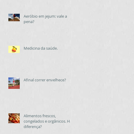
Aeróbio em jejum: vale a
pena?
Medicina da saúde.
Afinal correr envelhece?
Alimentos frescos,
congelados e orgânicos. Há
diferença?