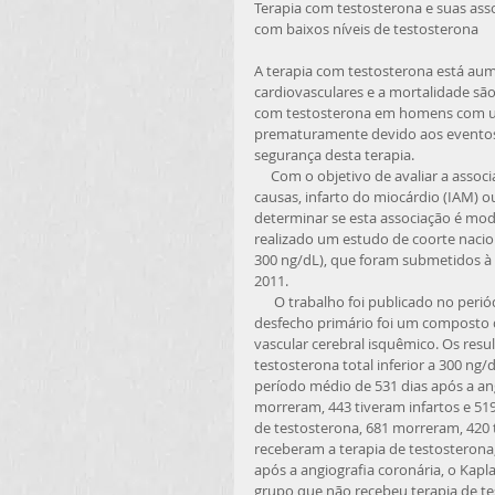
Terapia com testosterona e suas as
com baixos níveis de testosterona 
A terapia com testosterona está aume
cardiovasculares e a mortalidade sã
com testosterona em homens com uma
prematuramente devido aos eventos 
segurança desta terapia. 
     Com o objetivo de avaliar a associação entre a terapia com testosterona e a mortalidade por todas as 
causas, infarto do miocárdio (IAM) o
determinar se esta associação é modi
realizado um estudo de coorte nacio
300 ng/dL), que foram submetidos à a
2011. 
      O trabalho foi publicado no periódico The Journal of the American Medical Association (JAMA). O 
desfecho primário foi um composto d
vascular cerebral isquêmico. Os re
testosterona total inferior a 300 n
período médio de 531 dias após a an
morreram, 443 tiveram infartos e 51
de testosterona, 681 morreram, 420 t
receberam a terapia de testosterona,
após a angiografia coronária, o Kap
grupo que não recebeu terapia de te