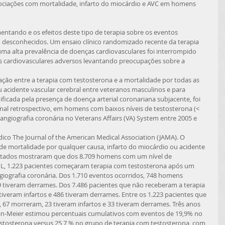
sociações com mortalidade, infarto do miocárdio e AVC em homens 
ntando e os efeitos deste tipo de terapia sobre os eventos 
o desconhecidos. Um ensaio clínico randomizado recente da terapia 
 alta prevalência de doenças cardiovasculares foi interrompido 
cardiovasculares adversos levantando preocupações sobre a 
u acidente vascular cerebral entre veteranos masculinos e para 
ficada pela presença de doença arterial coronariana subjacente, foi 
nal retrospectivo, em homens com baixos níveis de testosterona (< 
ngiografia coronária no Veterans Affairs (VA) System entre 2005 e 
e mortalidade por qualquer causa, infarto do miocárdio ou acidente 
sultados mostraram que dos 8.709 homens com um nível de 
g/dL, 1.223 pacientes começaram terapia com testosterona após um 
giografia coronária. Dos 1.710 eventos ocorridos, 748 homens 
9 tiveram derrames. Dos 7.486 pacientes que não receberam a terapia 
iveram infartos e 486 tiveram derrames. Entre os 1.223 pacientes que 
 67 morreram, 23 tiveram infartos e 33 tiveram derrames. Três anos 
lan-Meier estimou percentuais cumulativos com eventos de 19,9% no 
stosterona versus 25,7 % no grupo de terapia com testosterona, com 