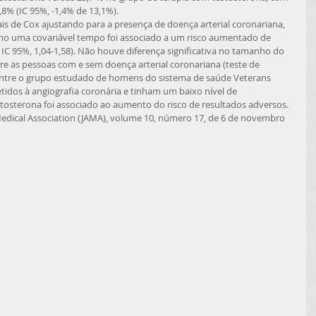
,8% (IC 95%, -1,4% de 13,1%). 
omo uma covariável tempo foi associado a um risco aumentado de 
 IC 95%, 1,04-1,58). Não houve diferença significativa no tamanho do 
tre as pessoas com e sem doença arterial coronariana (teste de 
 entre o grupo estudado de homens do sistema de saúde Veterans 
idos à angiografia coronária e tinham um baixo nível de 
stosterona foi associado ao aumento do risco de resultados adversos. 
Medical Association (JAMA), volume 10, número 17, de 6 de novembro 