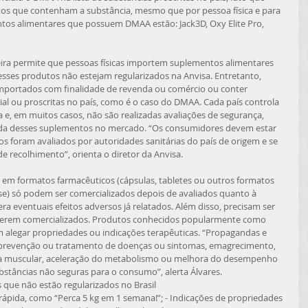
s que contenham a substância, mesmo que por pessoa física e para 
tos alimentares que possuem DMAA estão: Jack3D, Oxy Elite Pro, 
ses produtos não estejam regularizados na Anvisa. Entretanto, 
portados com finalidade de revenda ou comércio ou conter 
cial ou proscritas no país, como é o caso do DMAA. Cada país controla 
 e, em muitos casos, não são realizadas avaliações de segurança, 
rada desses suplementos no mercado. “Os consumidores devem estar 
s foram avaliados por autoridades sanitárias do país de origem e se 
 recolhimento”, orienta o diretor da Anvisa. 
e) só podem ser comercializados depois de avaliados quanto à 
a eventuais efeitos adversos já relatados. Além disso, precisam ser 
e serem comercializados. Produtos conhecidos popularmente como 
alegar propriedades ou indicações terapêuticas. “Propagandas e 
 prevenção ou tratamento de doenças ou sintomas, emagrecimento, 
a muscular, aceleração do metabolismo ou melhora do desempenho 
bstâncias não seguras para o consumo”, alerta Álvares. 
tos que não estão regularizados no Brasil 