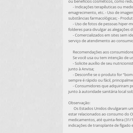
ou benefícios cosméticos, como reduç
     - Indicações terapêuticas ou medicamentosas, como cura de doenças, tratamento de diabetes, artrites, 
emagrecimento, etc. - Uso de imagen
substâncias farmacológicas; - Produt
     - Uso de fotos de pessoas hiper-musculosas ou que façam alusão à perda de peso; - Uso de panfletos e 
folderes para divulgar as alegações d
     - Comercializados em sites sem identificação da empresa fabricante, distribuidora, endereço, CNPJ ou 
serviço de atendimento ao consumid
     Recomendações aos consumidore
     Se você usa ou tem intenção d
     - Solicite auxílio de seu nutricionista ou médico para a identificação de produtos seguros e regularizados 
junto à Anvisa; 
     - Desconfie se o produto for “bom demais para ser verdade”! Ter um corpo definido e emagrecer nem 
sempre é rápido ou fácil, principalm
     - Consumidores que adquiriram produtos que contém DMAA na composição devem buscar orientação 
junto à autoridade sanitária local 
Observação:  
      Os Estados Unidos divulgaram um alerta sobre a ocorrência de 56 casos de hepatite aguda que podem 
estar relacionados ao consumo do Ox
medicamentos, até quinta-feira (31/10
indicações de transplante de fígado 