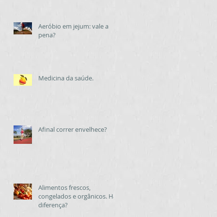
Aeróbio em jejum: vale a
pena?
Medicina da saúde.
Afinal correr envelhece?
Alimentos frescos,
congelados e orgânicos. Há
diferença?