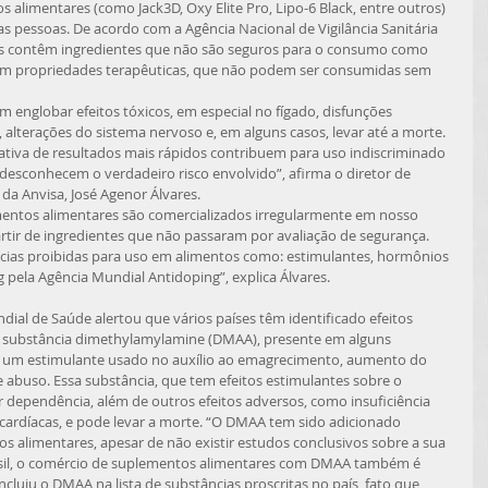
 pessoas. De acordo com a Agência Nacional de Vigilância Sanitária 
s contêm ingredientes que não são seguros para o consumo como 
om propriedades terapêuticas, que não podem ser consumidas sem 
 alterações do sistema nervoso e, em alguns casos, levar até a morte. 
ctativa de resultados mais rápidos contribuem para uso indiscriminado 
desconhecem o verdadeiro risco envolvido”, afirma o diretor de 
a Anvisa, José Agenor Álvares. 
rtir de ingredientes que não passaram por avaliação de segurança. 
ias proibidas para uso em alimentos como: estimulantes, hormônios 
pela Agência Mundial Antidoping”, explica Álvares. 
 substância dimethylamylamine (DMAA), presente em alguns 
 um estimulante usado no auxílio ao emagrecimento, aumento do 
 abuso. Essa substância, que tem efeitos estimulantes sobre o 
 dependência, além de outros efeitos adversos, como insuficiência 
s cardíacas, e pode levar a morte. “O DMAA tem sido adicionado 
 alimentares, apesar de não existir estudos conclusivos sobre a sua 
rasil, o comércio de suplementos alimentares com DMAA também é 
ncluiu o DMAA na lista de substâncias proscritas no país, fato que 