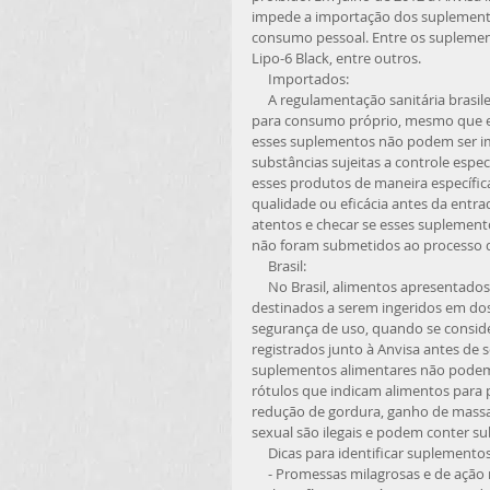
impede a importação dos suplemento
consumo pessoal. Entre os suplemen
Lipo-6 Black, entre outros. 
     Importados: 
     A regulamentação sanitária brasileira permite que pessoas físicas importem suplementos alimentares 
para consumo próprio, mesmo que es
esses suplementos não podem ser im
substâncias sujeitas a controle espe
esses produtos de maneira específica
qualidade ou eficácia antes da ent
atentos e checar se esses suplemento
não foram submetidos ao processo de
     Brasil: 
     No Brasil, alimentos apresentados em formatos farmacêuticos (cápsulas, tabletes ou outros formatos 
destinados a serem ingeridos em dos
segurança de uso, quando se consider
registrados junto à Anvisa antes d
suplementos alimentares não podem 
rótulos que indicam alimentos para
redução de gordura, ganho de mass
sexual são ilegais e podem conter su
     Dicas para identificar suplemen
     - Promessas milagrosas e de ação rápida, como “Perca 5 kg em 1 semana!”; - Indicações de propriedades 