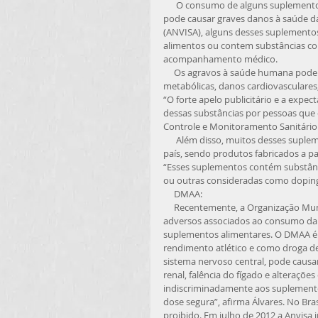
      O consumo de alguns suplementos alimentares (como Jack3D, Oxy Elite Pro, Lipo-6 Black, entre outros) 
pode causar graves danos à saúde das
(ANVISA), alguns desses suplemento
alimentos ou contem substâncias c
acompanhamento médico. 
     Os agravos à saúde humana podem englobar efeitos tóxicos, em especial no fígado, disfunções 
metabólicas, danos cardiovasculares,
“O forte apelo publicitário e a expe
dessas substâncias por pessoas que 
Controle e Monitoramento Sanitário d
      Além disso, muitos desses suplementos alimentares são comercializados irregularmente em nosso 
país, sendo produtos fabricados a pa
“Esses suplementos contém substânc
ou outras consideradas como doping 
     DMAA: 
     Recentemente, a Organização Mundial de Saúde alertou que vários países têm identificado efeitos 
adversos associados ao consumo da
suplementos alimentares. O DMAA é
rendimento atlético e como droga de
sistema nervoso central, pode causar
renal, falência do fígado e alteraçõe
indiscriminadamente aos suplementos
dose segura”, afirma Álvares. No B
proibido. Em julho de 2012 a Anvisa i